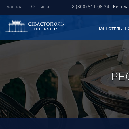
Главная
Отзывы
8 (800) 511-06-34
- Беспла
НАШ ОТЕЛЬ
Н
Располож
Отель – 
РЕ
Роскошны
Вид на м
Бесплатн